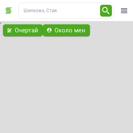
Шипково, Стая
с
Очертай
Около мен