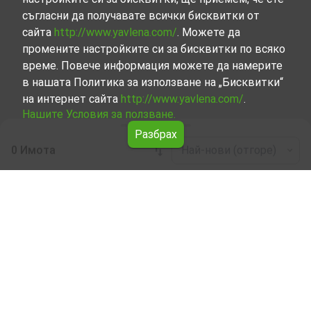
съгласни да получавате всички бисквитки от
сайта
http://www.yavlena.com/
. Можете да
промените настройките си за бисквитки по всяко
време. Повече информация можете да намерите
в нашата Политика за използване на „Бисквитки“
на интернет сайта
http://www.yavlena.com/
.
Нашите Условия за ползване.
Разбрах
0 Имота
Най-нови (отгоре)
Leaflet
|
©
OpenStreetMap
contributors
Стая под наем в с. Шипково (общ. Троян)
Разгледайте и открийте Стая под наем в с. Шипково
(общ. Троян) от нашата подбрана селекция имоти.
Представяме ви голям набор от имоти за всякакви
предпочитания и бюджети.
Опитните ни брокери, специализирали в процеса на
избор, договаряне и осъществяване на сделки за наем
на имоти, ще ви напътстват през цялото време. От