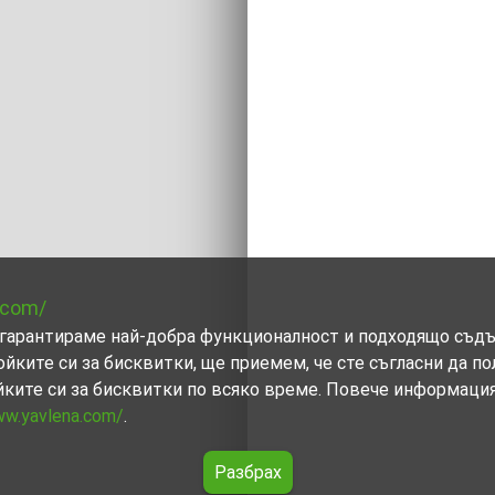
.com/
ви гарантираме най-добра функционалност и подходящо съд
ойките си за бисквитки, ще приемем, че сте съгласни да п
йките си за бисквитки по всяко време. Повече информаци
ww.yavlena.com/
.
Разбрах