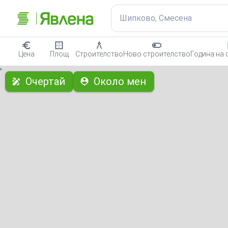
Шипково, Смесена
Цена
Площ
Строителство
Ново строителство
Година на 
с
Очертай
Около мен