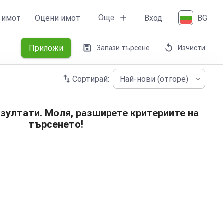
Още
 имот
Оцени имот
Вход
BG
Приложи
Запази търсене
Изчисти
Сортирай:
Най-нови (отгоре)
зултати. Моля, разширете критериите на
търсенето!