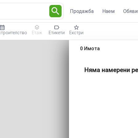
Продажба
Наем
Обяви
строителство
Етаж
Етикети
Екстри
0 Имота
Няма намерени ре