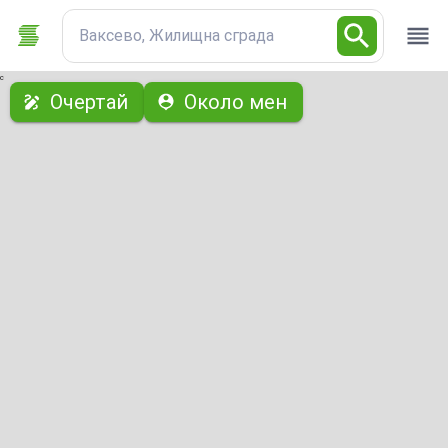
Ваксево, Жилищна сграда
с
Очертай
Около мен