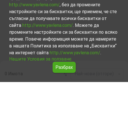
http://www.yavlena.com/
, без да промените
настройките си за бисквитки, ще приемем, че сте
съгласни да получавате всички бисквитки от
сайта
http://www.yavlena.com/
. Можете да
промените настройките си за бисквитки по всяко
време. Повече информация можете да намерите
в нашата Политика за използване на „Бисквитки“
на интернет сайта
http://www.yavlena.com/
.
Нашите Условия за ползване.
Разбрах
0 Имота
Най-нови (отгоре)
Leaflet
|
©
OpenStreetMap
contributors
Жилищна сграда под наем в с. Ваксево
(общ. Невестино)
Започнете търсенето на Жилищна сграда под наем в с.
Ваксево (общ. Невестино) с Явлена и се възползвайте
от предимствата на нашите услуги. Опитните ни
брокери са готови да ви помогнат в търсенето на
идеалния имот, който отговаря на вашите нужди и