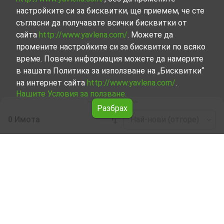
настройките си за бисквитки, ще приемем, че сте
съгласни да получавате всички бисквитки от
сайта
http://www.yavlena.com/
. Можете да
промените настройките си за бисквитки по всяко
време. Повече информация можете да намерите
в нашата Политика за използване на „Бисквитки“
на интернет сайта
http://www.yavlena.com/
.
Нашите Условия за ползване.
Разбрах
0 Имота
Най-нови (отгоре)
Leaflet
|
©
OpenStreetMap
contributors
Къща под наем в с. Ваксево (общ.
Невестино)
Разгледайте и открийте Къща под наем в с. Ваксево
(общ. Невестино) от нашата подбрана селекция имоти.
Нашата база данни се актуализира редовно и съдържа
голям набор от имоти, всеки от които е уникален по
свой начин, за да отговори на различни предпочитания
и бюджети.