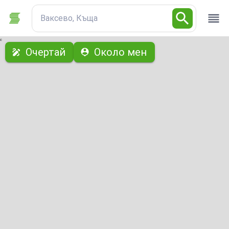
Ваксево, Къща
с
Очертай
Около мен