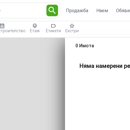
о
Продажба
Наем
Обяви
строителство
Етаж
Етикети
Екстри
0 Имота
Няма намерени ре