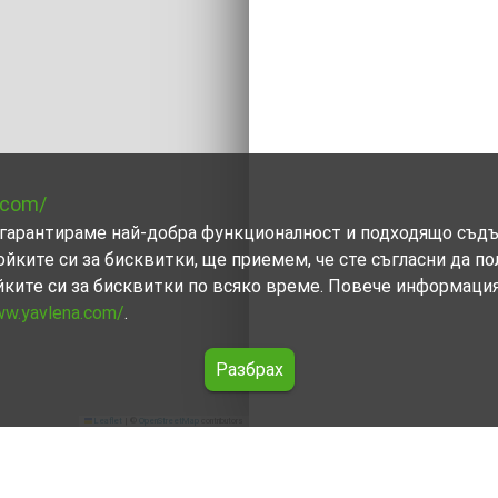
.com/
ви гарантираме най-добра функционалност и подходящо съд
ойките си за бисквитки, ще приемем, че сте съгласни да п
йките си за бисквитки по всяко време. Повече информаци
ww.yavlena.com/
.
Разбрах
Leaflet
|
©
OpenStreetMap
contributors
 (общ. Невестино)