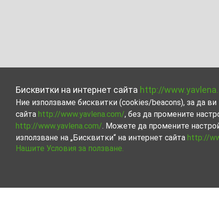
Бисквитки на интернет сайта
http://www.yavlena
Ние използваме бисквитки (cookies/beacons), за да 
сайта
http://www.yavlena.com/
, без да промените настр
http://www.yavlena.com/
. Можете да промените настро
използване на „Бисквитки“ на интернет сайта
http://w
Нашите Условия за ползване.
Гараж/Паркомясто под наем в с. Ваксево