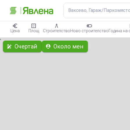
Ваксево, Гараж/Паркомяст
Цена
Площ
Строителство
Ново строителство
Година на 
с
Очертай
Около мен