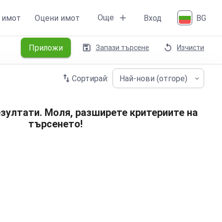
Още
 имот
Оцени имот
Вход
BG
Приложи
Запази търсене
Изчисти
Сортирай:
Най-нови (отгоре)
зултати. Моля, разширете критериите на
търсенето!