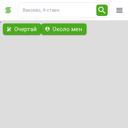
Ваксево, 4-стаен
с
Очертай
Около мен