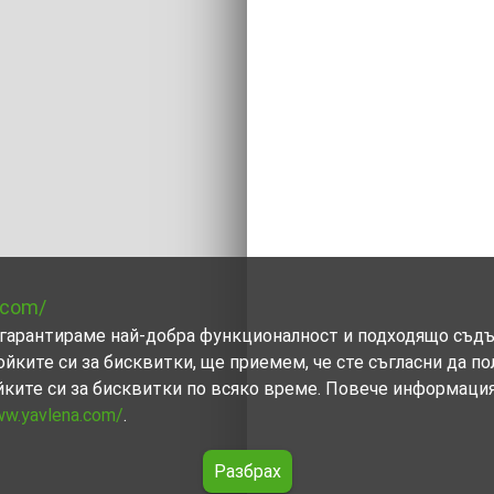
.com/
ви гарантираме най-добра функционалност и подходящо съд
ойките си за бисквитки, ще приемем, че сте съгласни да п
йките си за бисквитки по всяко време. Повече информаци
ww.yavlena.com/
.
Разбрах