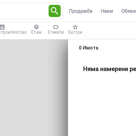
Продажба
Наем
Обяви
строителство
Етаж
Етикети
Екстри
0 Имота
Няма намерени ре