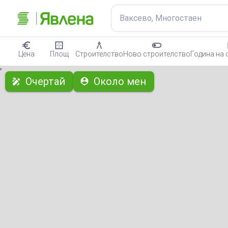
Ваксево, Многостаен
Цена
Площ
Строителство
Ново строителство
Година на 
с
Очертай
Около мен