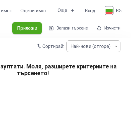
Още
 имот
Оцени имот
Вход
BG
Приложи
Запази търсене
Изчисти
Сортирай:
Най-нови (отгоре)
зултати. Моля, разширете критериите на
търсенето!