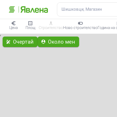
Шишковци, Магазин
Цена
Площ
Строителство
Ново строителство
Година на 
с
Очертай
Около мен