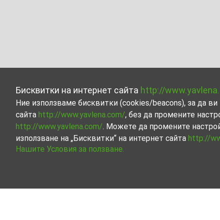
Бисквитки на интернет сайта
http://www.yavlena
Ние използваме бисквитки (cookies/beacons), за да 
сайта
http://www.yavlena.com/
, без да промените настр
http://www.yavlena.com/
. Можете да промените настро
използване на „Бисквитки“ на интернет сайта
http://w
Нашите Условия за ползване.
Магазин под наем в с. Шишковци (общ. 