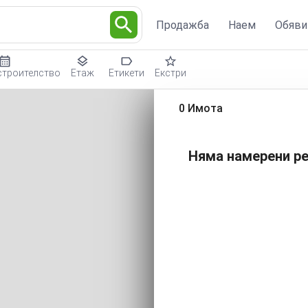
Продажба
Наем
Обяви
строителство
Етаж
Етикети
Екстри
0 Имота
Няма намерени ре