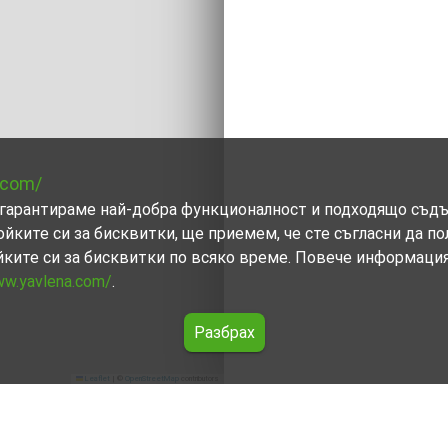
.com/
ви гарантираме най-добра функционалност и подходящо съд
ойките си за бисквитки, ще приемем, че сте съгласни да п
йките си за бисквитки по всяко време. Повече информаци
ww.yavlena.com/
.
Разбрах
Leaflet
|
©
OpenStreetMap
contributors
Кюстендил)