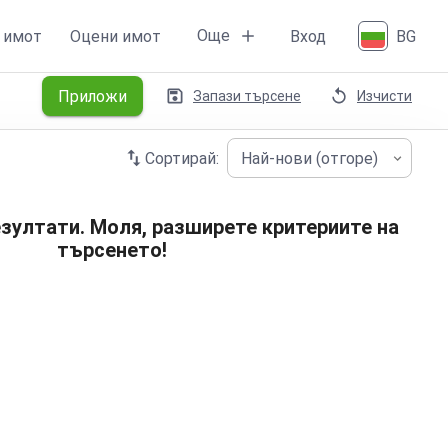
Още
 имот
Оцени имот
Вход
BG
Приложи
Запази търсене
Изчисти
Сортирай:
Най-нови (отгоре)
зултати. Моля, разширете критериите на
търсенето!