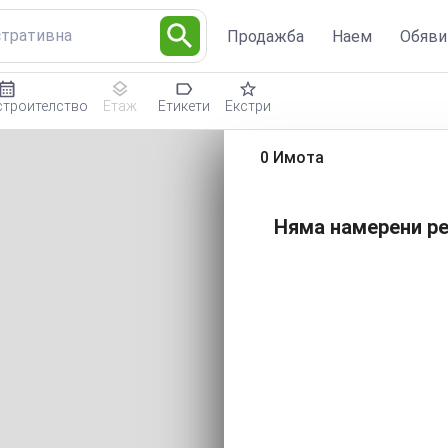
стративна
Продажба
Наем
Обяви
строителство
Етаж
Етикети
Екстри
0 Имота
Няма намерени ре