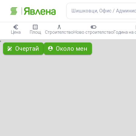
Шишковци, Офис / Админи
Цена
Площ
Строителство
Ново строителство
Година на 
с
Очертай
Около мен