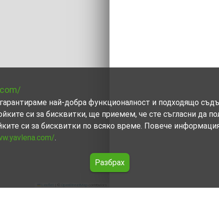
.com/
ви гарантираме най-добра функционалност и подходящо съд
ойките си за бисквитки, ще приемем, че сте съгласни да п
йките си за бисквитки по всяко време. Повече информаци
ww.yavlena.com/
.
Разбрах
Leaflet
|
©
OpenStreetMap
contributors
Шишковци (общ. Кюстендил)