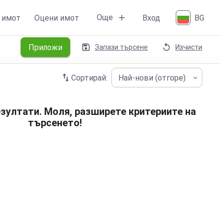
Още
 имот
Оцени имот
Вход
BG
Приложи
Запази търсене
Изчисти
Сортирай:
Най-нови (отгоре)
зултати. Моля, разширете критериите на
търсенето!