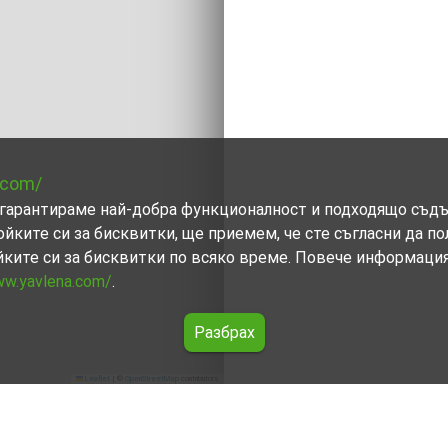
.com/
ви гарантираме най-добра функционалност и подходящо съд
ойките си за бисквитки, ще приемем, че сте съгласни да п
йките си за бисквитки по всяко време. Повече информаци
ww.yavlena.com/
.
Разбрах
Leaflet
|
©
OpenStreetMap
contributors
юстендил)