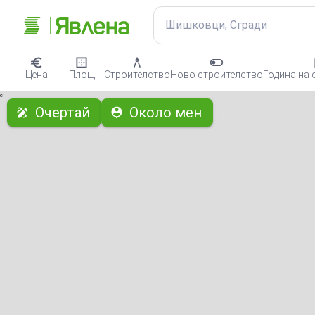
Шишковци, Сгради
Цена
Площ
Строителство
Ново строителство
Година на 
с
Очертай
Около мен