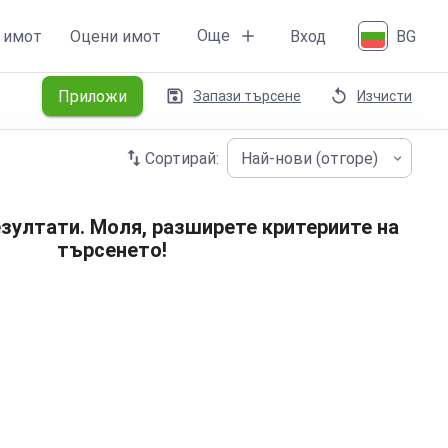
Още
 имот
Оцени имот
Вход
BG
Приложи
Запази търсене
Изчисти
Сортирай:
Най-нови (отгоре)
зултати. Моля, разширете критериите на
търсенето!