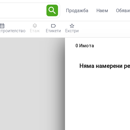
Продажба
Наем
Обяви
строителство
Етаж
Етикети
Екстри
0 Имота
Няма намерени ре