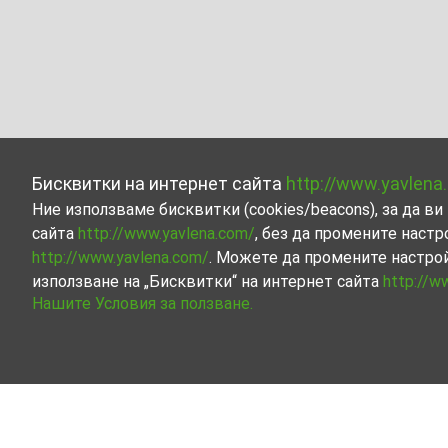
Бисквитки на интернет сайта
http://www.yavlena
Ние използваме бисквитки (cookies/beacons), за да 
сайта
http://www.yavlena.com/
, без да промените настр
http://www.yavlena.com/
. Можете да промените настро
използване на „Бисквитки“ на интернет сайта
http://w
Нашите Условия за ползване.
Сгради под наем в с. Шишковци (общ. К