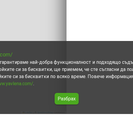
.com/
ви гарантираме най-добра функционалност и подходящо съд
ойките си за бисквитки, ще приемем, че сте съгласни да п
йките си за бисквитки по всяко време. Повече информаци
ww.yavlena.com/
.
Разбрах
Leaflet
|
©
OpenStreetMap
contributors
стендил)