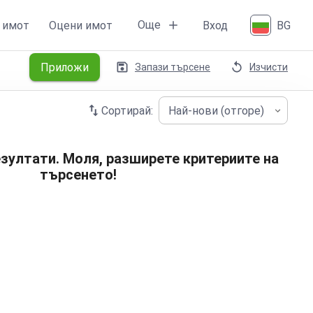
Още
 имот
Оцени имот
Вход
BG
Приложи
Запази търсене
Изчисти
Сортирай:
Най-нови (отгоре)
зултати. Моля, разширете критериите на
търсенето!