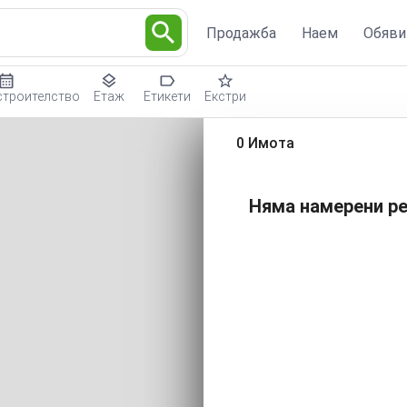
Продажба
Наем
Обяви
строителство
Етаж
Етикети
Екстри
0 Имота
Няма намерени ре