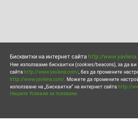
Бисквитки на интернет сайта
http://www.yavlena
Ние използваме бисквитки (cookies/beacons), за да 
сайта
http://www.yavlena.com/
, без да промените настр
http://www.yavlena.com/
. Можете да промените настро
използване на „Бисквитки“ на интернет сайта
http://w
Нашите Условия за ползване.
Склад под наем в с. Шипочано (общ. Кю