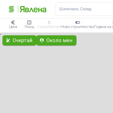
Шипочано, Склад
Цена
Площ
Строителство
Ново строителство
Година на 
с
Очертай
Около мен