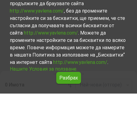
продължите да браузвате сайта
http://www.yavlena.com/
, без да промените
настройките си за бисквитки, ще приемем, че сте
съгласни да получавате всички бисквитки от
сайта
http://www.yavlena.com/
. Можете да
промените настройките си за бисквитки по всяко
време. Повече информация можете да намерите
в нашата Политика за използване на „Бисквитки“
на интернет сайта
http://www.yavlena.com/
.
Нашите Условия за ползване.
Разбрах
0 Имота
Най-нови (отгоре)
Leaflet
|
©
OpenStreetMap
contributors
Офис / Административна под наем в с.
Шипочано (общ. Кюстендил)
Започнете търсенето на Офис / Административна под
наем в с. Шипочано (общ. Кюстендил) с Явлена и се
възползвайте от предимствата на нашите услуги.
Опитните ни брокери са готови да ви помогнат в