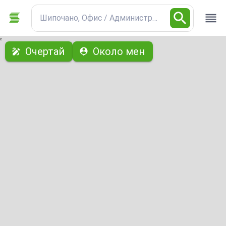
Шипочано, Офис / Административна
с
Очертай
Около мен