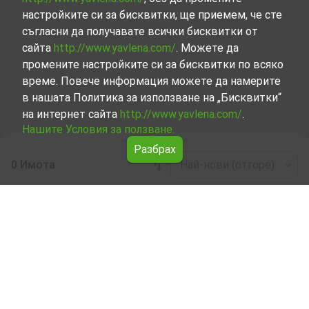
настройките си за бисквитки, ще приемем, че сте
съгласни да получавате всички бисквитки от
сайта
http://www.yavlena.com/
. Можете да
промените настройките си за бисквитки по всяко
време. Повече информация можете да намерите
в нашата Политика за използване на „Бисквитки“
на интернет сайта
http://www.yavlena.com/
.
Нашите Условия за ползване.
Разбрах
0 Имота
Най-нови (отгоре)
Leaflet
|
©
OpenStreetMap
contributors
Производствена база под наем в с.
Шипочано (общ. Кюстендил)
Разгледайте и открийте Производствена база под
наем в с. Шипочано (общ. Кюстендил) от нашата
подбрана селекция имоти. Нашата база данни се
актуализира редовно и съдържа голям набор от
имоти, всеки от които е уникален по свой начин, за да
отговори на различни предпочитания и бюджети.