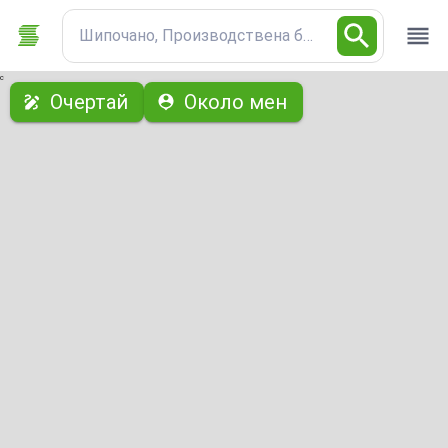
Шипочано, Производствена база
с
Очертай
Около мен