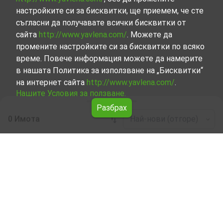
настройките си за бисквитки, ще приемем, че сте
съгласни да получавате всички бисквитки от
сайта
http://www.yavlena.com/
. Можете да
промените настройките си за бисквитки по всяко
време. Повече информация можете да намерите
в нашата Политика за използване на „Бисквитки“
на интернет сайта
http://www.yavlena.com/
.
Нашите Условия за ползване.
Разбрах
0 Имота
Най-нови (отгоре)
Leaflet
|
©
OpenStreetMap
contributors
Заведение под наем в с. Широко поле
(общ. Кърджали)
Разгледайте и открийте Заведение под наем в с.
Широко поле (общ. Кърджали) от нашата подбрана
селекция имоти. Представяме ви голям набор от
имоти за всякакви предпочитания и бюджети.
Опитните ни брокери, специализирали в процеса на