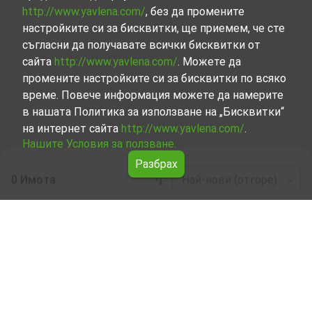
http://www.yavlena.com/
, без да промените
настройките си за бисквитки, ще приемем, че сте
съгласни да получавате всички бисквитки от
сайта
http://www.yavlena.com/
. Можете да
промените настройките си за бисквитки по всяко
време. Повече информация можете да намерите
в нашата Политика за използване на „Бисквитки“
на интернет сайта
http://www.yavlena.com/
.
Нашите Условия за ползване.
Разбрах
0 Имота
Най-нови (отгоре)
Leaflet
|
©
OpenStreetMap
contributors
Етаж от къща под наем в с. Широко поле
(общ. Кърджали)
Започнете търсенето на Етаж от къща под наем в с.
Широко поле (общ. Кърджали) с Явлена и се
възползвайте от предимствата на нашите услуги.
Опитните ни брокери са готови да ви помогнат в
търсенето на идеалния имот, който отговаря на