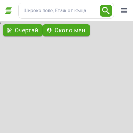
Широко поле, Етаж от къща
с
Очертай
Около мен