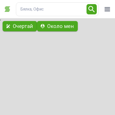
Бялка, Офис
с
Очертай
Около мен