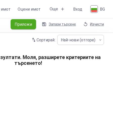
Още
 имот
Оцени имот
Вход
BG
Приложи
Запази търсене
Изчисти
Сортирай:
Най-нови (отгоре)
зултати. Моля, разширете критериите на
търсенето!