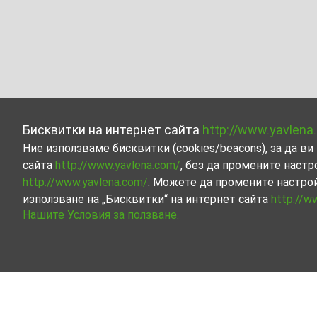
Бисквитки на интернет сайта
http://www.yavlena
Ние използваме бисквитки (cookies/beacons), за да 
сайта
http://www.yavlena.com/
, без да промените настр
http://www.yavlena.com/
. Можете да промените настро
използване на „Бисквитки“ на интернет сайта
http://w
Нашите Условия за ползване.
Земеделска земя под наем в с. Бялка (