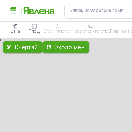
Бялка, Земеделска земя
Цена
Площ
Строителство
Ново строителство
Година на 
с
Очертай
Около мен