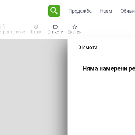
Продажба
Наем
Обяви
строителство
Етаж
Етикети
Екстри
0 Имота
Няма намерени ре