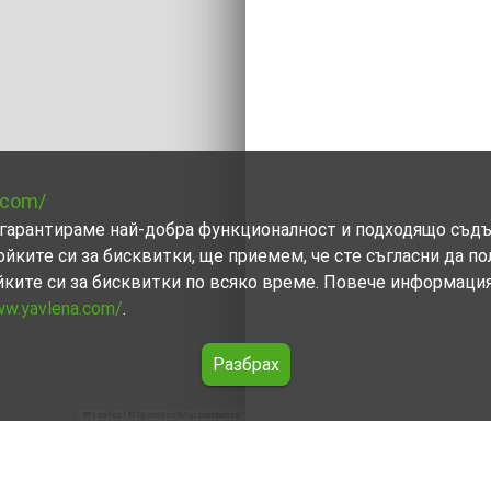
.com/
ви гарантираме най-добра функционалност и подходящо съд
ойките си за бисквитки, ще приемем, че сте съгласни да п
йките си за бисквитки по всяко време. Повече информаци
ww.yavlena.com/
.
Разбрах
Leaflet
|
©
OpenStreetMap
contributors
общ. Кърджали)