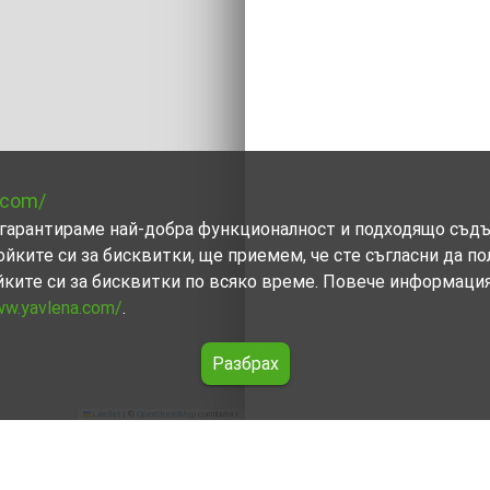
.com/
ви гарантираме най-добра функционалност и подходящо съд
ойките си за бисквитки, ще приемем, че сте съгласни да п
йките си за бисквитки по всяко време. Повече информаци
ww.yavlena.com/
.
Разбрах
Leaflet
|
©
OpenStreetMap
contributors
. Бяла поляна (общ. Кърджали)