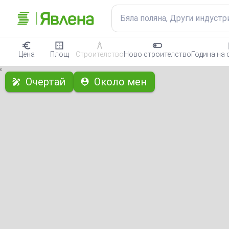
Бяла поляна, Други индуст
Цена
Площ
Строителство
Ново строителство
Година на 
с
Очертай
Около мен