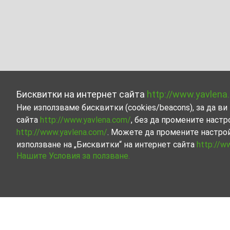
Бисквитки на интернет сайта
http://www.yavlena
Ние използваме бисквитки (cookies/beacons), за да 
сайта
http://www.yavlena.com/
, без да промените настр
http://www.yavlena.com/
. Можете да промените настро
използване на „Бисквитки“ на интернет сайта
http://w
Нашите Условия за ползване.
Други индустриални имоти под наем в с