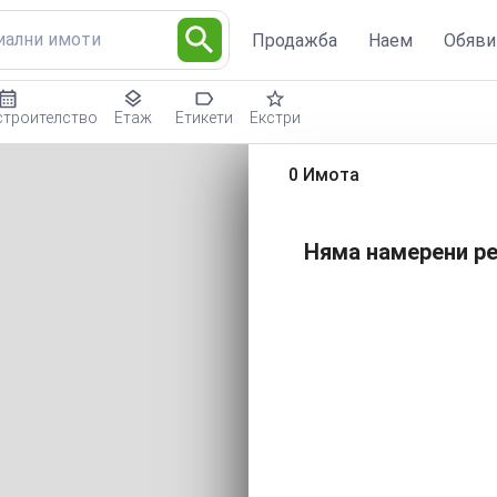
риални имоти
Продажба
Наем
Обяви
строителство
Етаж
Етикети
Екстри
0 Имота
Няма намерени ре