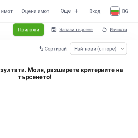
Още
 имот
Оцени имот
Вход
BG
Приложи
Запази търсене
Изчисти
Сортирай:
Най-нови (отгоре)
зултати. Моля, разширете критериите на
търсенето!