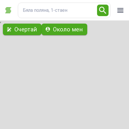
Бяла поляна, 1-стаен
с
Очертай
Около мен