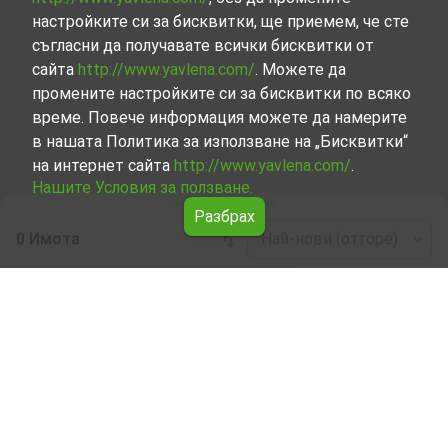
настройките си за бисквитки, ще приемем, че сте
съгласни да получавате всички бисквитки от
сайта
http://www.yavlena.com/
. Можете да
промените настройките си за бисквитки по всяко
време. Повече информация можете да намерите
в нашата Политика за използване на „Бисквитки“
на интернет сайта
http://www.yavlena.com/
.
Нашите Условия за ползване.
Разбрах
0 Имота
Най-нови (отгоре)
Leaflet
|
©
OpenStreetMap
contributors
Едностаен апартамент под наем в с. Бяла
поляна (общ. Кърджали)
Разгледайте и открийте Едностаен апартамент под
наем в с. Бяла поляна (общ. Кърджали) от нашата
подбрана селекция имоти. Нашата база данни се
актуализира редовно и съдържа голям набор от
имоти, всеки от които е уникален по свой начин, за да
отговори на различни предпочитания и бюджети.