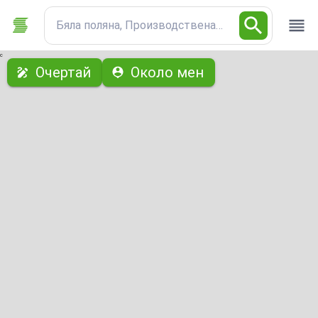
Бяла поляна, Производствена база
с
Очертай
Около мен