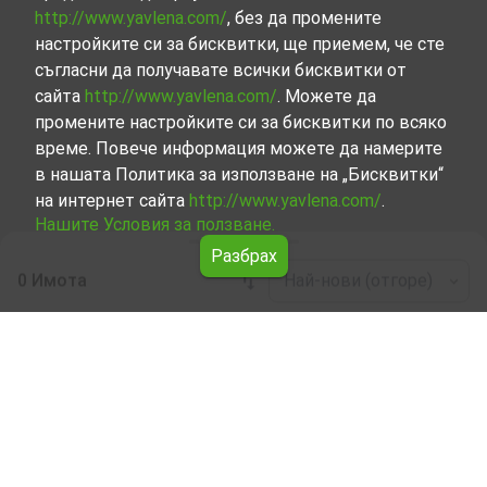
http://www.yavlena.com/
, без да промените
настройките си за бисквитки, ще приемем, че сте
съгласни да получавате всички бисквитки от
сайта
http://www.yavlena.com/
. Можете да
промените настройките си за бисквитки по всяко
време. Повече информация можете да намерите
в нашата Политика за използване на „Бисквитки“
на интернет сайта
http://www.yavlena.com/
.
Нашите Условия за ползване.
Разбрах
0 Имота
Най-нови (отгоре)
Leaflet
|
©
OpenStreetMap
contributors
Производствена база под наем в с. Бяла
поляна (общ. Кърджали)
Започнете търсенето на Производствена база под
наем в с. Бяла поляна (общ. Кърджали) с Явлена и се
възползвайте от предимствата на нашите услуги.
Опитните ни брокери са готови да ви помогнат в
търсенето на идеалния имот, който отговаря на