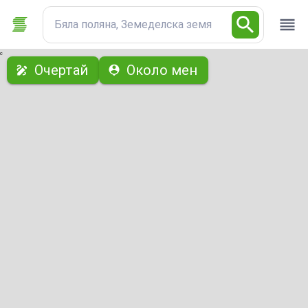
Бяла поляна, Земеделска земя
с
Очертай
Около мен