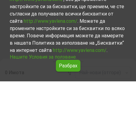
настройките си за бисквитки, ще приемем, че сте
съгласни да получавате всички бисквитки от
сайта
http://www.yavlena.com/
. Можете да
промените настройките си за бисквитки по всяко
време. Повече информация можете да намерите
в нашата Политика за използване на „Бисквитки“
на интернет сайта
http://www.yavlena.com/
.
Нашите Условия за ползване.
Разбрах
0 Имота
Най-нови (отгоре)
Leaflet
|
©
OpenStreetMap
contributors
Земеделска земя под наем в с. Бяла
поляна (общ. Кърджали)
Разгледайте и открийте Земеделска земя под наем в
с. Бяла поляна (общ. Кърджали) от нашата подбрана
селекция имоти. Представяме ви голям набор от
имоти за всякакви предпочитания и бюджети.
Опитните ни брокери, специализирали в процеса на