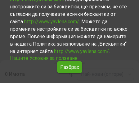
настройките си за бисквитки, ще приемем, че сте
съгласни да получавате всички бисквитки от
сайта
http://www.yavlena.com/
. Можете да
промените настройките си за бисквитки по всяко
време. Повече информация можете да намерите
в нашата Политика за използване на „Бисквитки“
на интернет сайта
http://www.yavlena.com/
.
Нашите Условия за ползване.
Разбрах
0 Имота
Най-нови (отгоре)
Leaflet
|
©
OpenStreetMap
contributors
Многостаен апартамент под наем в с. Бял
извор (общ. Ардино)
Разгледайте и открийте Многостаен апартамент под
наем в с. Бял извор (общ. Ардино) от нашата подбрана
селекция имоти. Представяме ви голям набор от
имоти за всякакви предпочитания и бюджети.
Опитните ни брокери, специализирали в процеса на