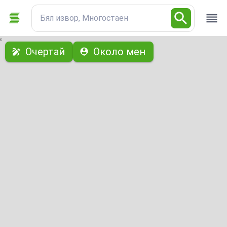
Бял извор, Многостаен
с
Очертай
Около мен