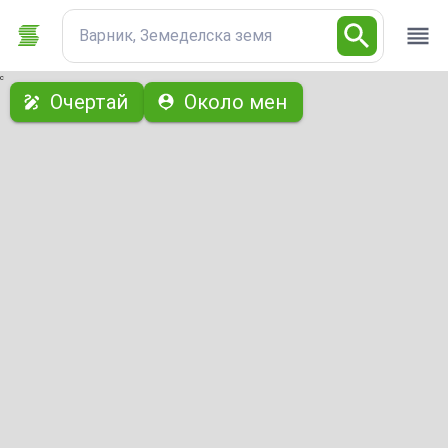
Варник, Земеделска земя
с
Очертай
Около мен