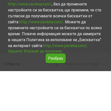
http://www.yavlena.com/
, без да промените
настройките си за бисквитки, ще приемем, че сте
съгласни да получавате всички бисквитки от
сайта
http://www.yavlena.com/
. Можете да
промените настройките си за бисквитки по всяко
време. Повече информация можете да намерите
в нашата Политика за използване на „Бисквитки“
на интернет сайта
http://www.yavlena.com/
.
Нашите Условия за ползване.
Разбрах
0 Имота
Най-нови (отгоре)
Leaflet
|
©
OpenStreetMap
contributors
Земеделска земя под наем в с. Варник
(общ. Свиленград)
Започнете търсенето на Земеделска земя под наем в
с. Варник (общ. Свиленград) с Явлена и се
възползвайте от предимствата на нашите услуги.
Опитните ни брокери са готови да ви помогнат в
търсенето на идеалния имот, който отговаря на