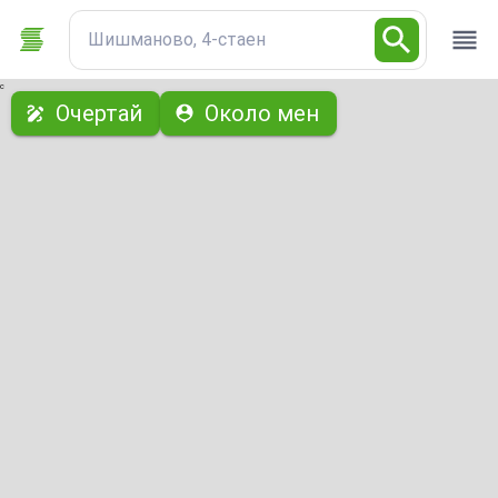
Шишманово, 4-стаен
с
Очертай
Около мен