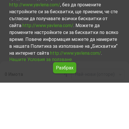
http://www.yavlena.com/
, без да промените
настройките си за бисквитки, ще приемем, че сте
съгласни да получавате всички бисквитки от
сайта
http://www.yavlena.com/
. Можете да
промените настройките си за бисквитки по всяко
време. Повече информация можете да намерите
в нашата Политика за използване на „Бисквитки“
на интернет сайта
http://www.yavlena.com/
.
Нашите Условия за ползване.
Разбрах
0 Имота
Най-нови (отгоре)
Leaflet
|
©
OpenStreetMap
contributors
Четиристаен апартамент под наем в с.
Шишманово (общ. Харманли)
Разгледайте и открийте Четиристаен апартамент под
наем в с. Шишманово (общ. Харманли) от нашата
подбрана селекция имоти. Представяме ви голям
набор от имоти за всякакви предпочитания и
бюджети.