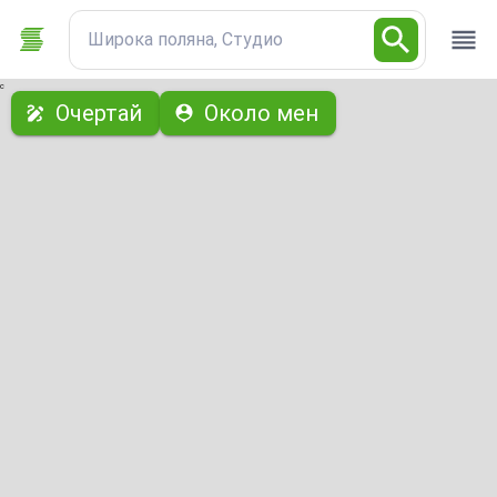
Широка поляна, Студио
с
Очертай
Около мен