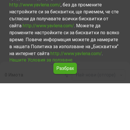
http://www.yavlena.com/
, без да промените
настройките си за бисквитки, ще приемем, че сте
съгласни да получавате всички бисквитки от
сайта
http://www.yavlena.com/
. Можете да
промените настройките си за бисквитки по всяко
време. Повече информация можете да намерите
в нашата Политика за използване на „Бисквитки“
на интернет сайта
http://www.yavlena.com/
.
Нашите Условия за ползване.
Разбрах
0 Имота
Най-нови (отгоре)
Leaflet
|
©
OpenStreetMap
contributors
Парцел под наем в с. Широка поляна (общ.
Хасково)
Започнете търсенето на Парцел под наем в с. Широка
поляна (общ. Хасково) с Явлена и се възползвайте от
предимствата на нашите услуги. Опитните ни брокери
са готови да ви помогнат в търсенето на идеалния
имот, който отговаря на вашите нужди и