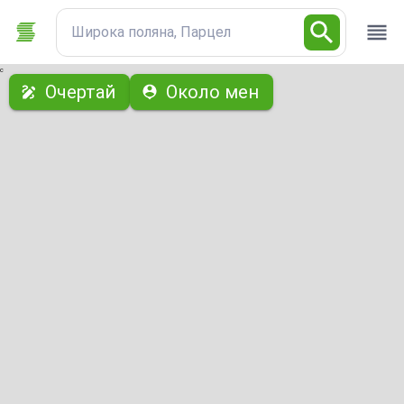
Широка поляна, Парцел
с
Очертай
Около мен