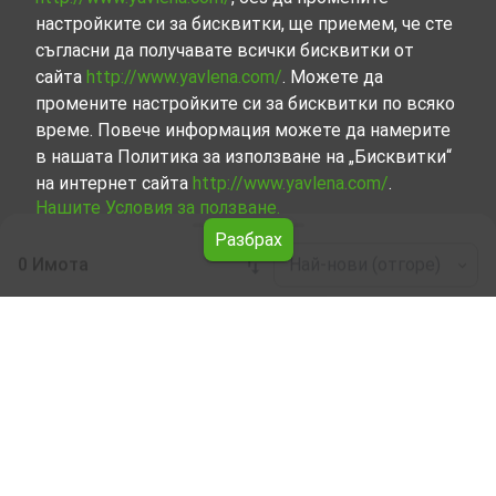
настройките си за бисквитки, ще приемем, че сте
съгласни да получавате всички бисквитки от
сайта
http://www.yavlena.com/
. Можете да
промените настройките си за бисквитки по всяко
време. Повече информация можете да намерите
в нашата Политика за използване на „Бисквитки“
на интернет сайта
http://www.yavlena.com/
.
Нашите Условия за ползване.
Разбрах
0 Имота
Най-нови (отгоре)
Leaflet
|
©
OpenStreetMap
contributors
Жилищна сграда под наем в с. Бялградец
(общ. Ивайловград)
Разгледайте и открийте Жилищна сграда под наем в с.
Бялградец (общ. Ивайловград) от нашата подбрана
селекция имоти. Представяме ви голям набор от
имоти за всякакви предпочитания и бюджети.
Опитните ни брокери, специализирали в процеса на