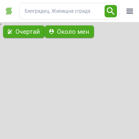
Бялградец, Жилищна сграда
с
Очертай
Около мен