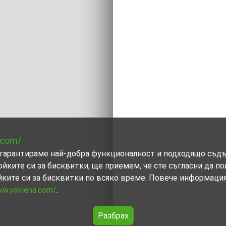
.com/
ви гарантираме най-добра функционалност и подходящо съд
ойките си за бисквитки, ще приемем, че сте съгласни да п
йките си за бисквитки по всяко време. Повече информаци
ww.yavlena.com/
.
Разбрах