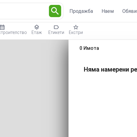
Продажба
Наем
Обяви
строителство
Етаж
Етикети
Екстри
0 Имота
Няма намерени ре