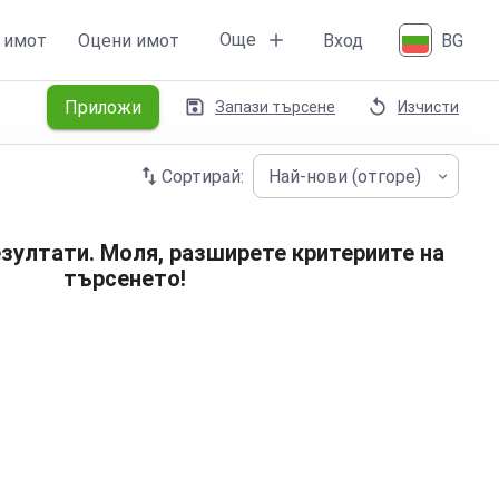
Още
 имот
Оцени имот
Вход
BG
Приложи
Запази търсене
Изчисти
Сортирай:
Най-нови (отгоре)
зултати. Моля, разширете критериите на
търсенето!