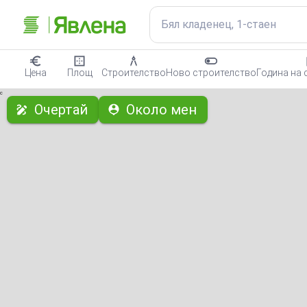
Бял кладенец, 1-стаен
Цена
Площ
Строителство
Ново строителство
Година на 
с
Очертай
Около мен