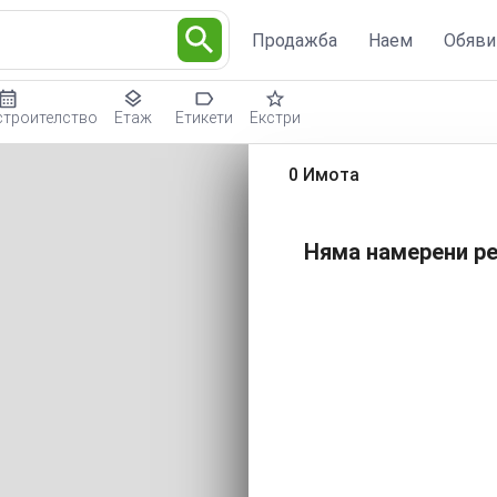
Продажба
Наем
Обяви
строителство
Етаж
Етикети
Екстри
0 Имота
Няма намерени ре