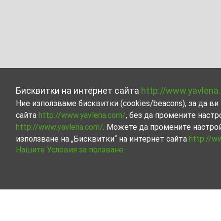
Бисквитки на интернет сайта
http://www.yavlena
Ние използваме бисквитки (cookies/beacons), за да 
сайта
http://www.yavlena.com/
, без да промените настр
http://www.yavlena.com/
. Можете да промените настро
използване на „Бисквитки“ на интернет сайта
http://w
Нашите Условия за ползване.
Магазин под наем в с. Валевци (общ. Се