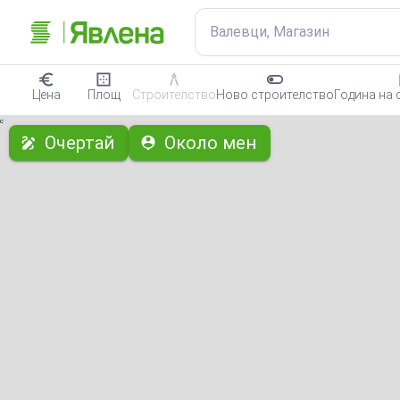
Валевци, Магазин
Цена
Площ
Строителство
Ново строителство
Година на 
с
Очертай
Около мен