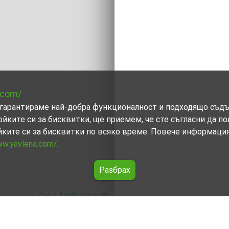
.com/
ви гарантираме най-добра функционалност и подходящо съд
ойките си за бисквитки, ще приемем, че сте съгласни да п
йките си за бисквитки по всяко време. Повече информаци
ww.yavlena.com/
.
Разбрах
Leaflet
|
©
OpenStreetMap
contributors
влиево)