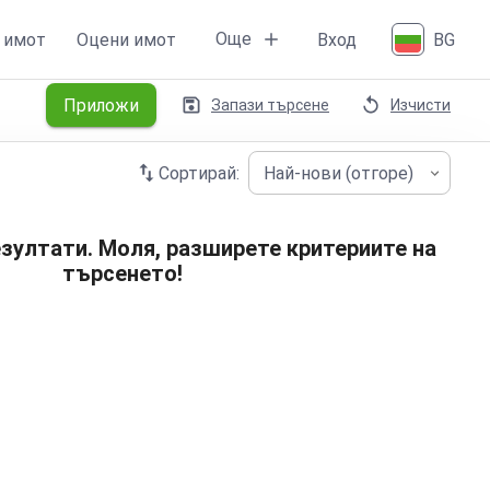
Още
 имот
Оцени имот
Вход
BG
Приложи
Запази търсене
Изчисти
Сортирай:
Най-нови (отгоре)
зултати. Моля, разширете критериите на
търсенето!