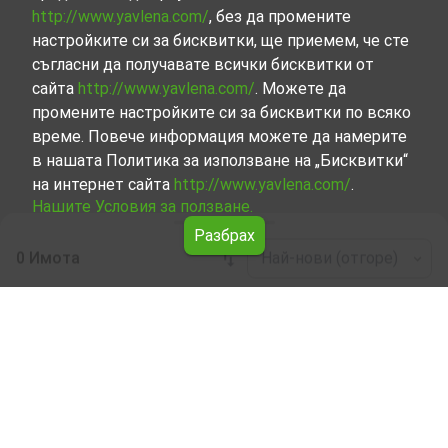
http://www.yavlena.com/
, без да промените
настройките си за бисквитки, ще приемем, че сте
съгласни да получавате всички бисквитки от
сайта
http://www.yavlena.com/
. Можете да
промените настройките си за бисквитки по всяко
време. Повече информация можете да намерите
в нашата Политика за използване на „Бисквитки“
на интернет сайта
http://www.yavlena.com/
.
Нашите Условия за ползване.
Разбрах
0 Имота
Най-нови (отгоре)
Leaflet
|
©
OpenStreetMap
contributors
Други бизнес имоти под наем в с. Валевци
(общ. Севлиево)
Започнете търсенето на Други бизнес имоти под наем
в с. Валевци (общ. Севлиево) с Явлена и се
възползвайте от предимствата на нашите услуги.
Опитните ни брокери са готови да ви помогнат в
търсенето на идеалния имот, който отговаря на