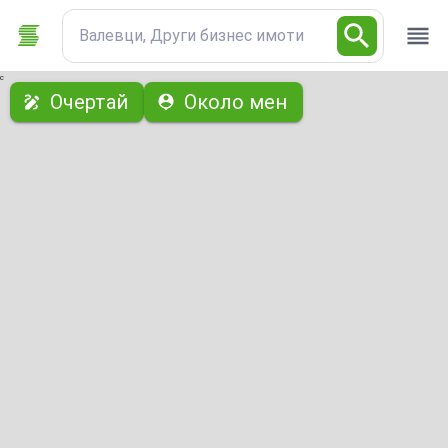
Валевци, Други бизнес имоти
с
Очертай
Около мен