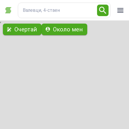
Валевци, 4-стаен
с
Очертай
Около мен