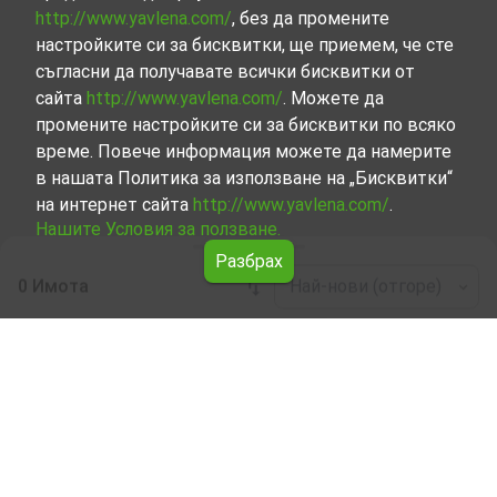
http://www.yavlena.com/
, без да промените
настройките си за бисквитки, ще приемем, че сте
съгласни да получавате всички бисквитки от
сайта
http://www.yavlena.com/
. Можете да
промените настройките си за бисквитки по всяко
време. Повече информация можете да намерите
в нашата Политика за използване на „Бисквитки“
на интернет сайта
http://www.yavlena.com/
.
Нашите Условия за ползване.
Разбрах
0 Имота
Най-нови (отгоре)
Leaflet
|
©
OpenStreetMap
contributors
Четиристаен апартамент под наем в с.
Валевци (общ. Севлиево)
Започнете търсенето на Четиристаен апартамент под
наем в с. Валевци (общ. Севлиево) с Явлена и се
възползвайте от предимствата на нашите услуги.
Опитните ни брокери са готови да ви помогнат в
търсенето на идеалния имот, който отговаря на