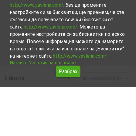
http://www.yavlena.com/
, без да промените
настройките си за бисквитки, ще приемем, че сте
съгласни да получавате всички бисквитки от
сайта
http://www.yavlena.com/
. Можете да
промените настройките си за бисквитки по всяко
време. Повече информация можете да намерите
в нашата Политика за използване на „Бисквитки“
на интернет сайта
http://www.yavlena.com/
.
Нашите Условия за ползване.
Разбрах
0 Имота
Най-нови (отгоре)
Leaflet
|
©
OpenStreetMap
contributors
Жилищна сграда под наем в с. Шопите
(общ. Севлиево)
Започнете търсенето на Жилищна сграда под наем в с.
Шопите (общ. Севлиево) с Явлена и се възползвайте
от предимствата на нашите услуги. Опитните ни
брокери са готови да ви помогнат в търсенето на
идеалния имот, който отговаря на вашите нужди и