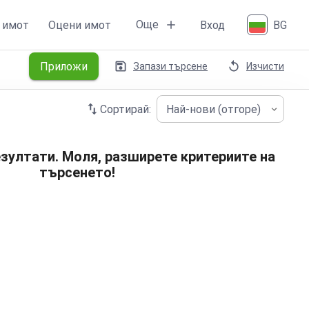
Още
 имот
Оцени имот
Вход
BG
Приложи
Запази търсене
Изчисти
Сортирай:
Най-нови (отгоре)
зултати. Моля, разширете критериите на
търсенето!