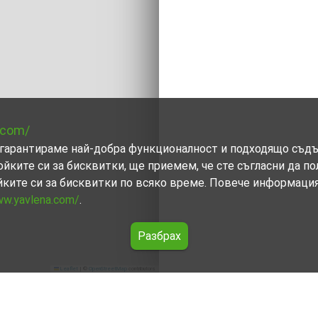
.com/
ви гарантираме най-добра функционалност и подходящо съд
ойките си за бисквитки, ще приемем, че сте съгласни да п
йките си за бисквитки по всяко време. Повече информаци
ww.yavlena.com/
.
Разбрах
Leaflet
|
©
OpenStreetMap
contributors
во)