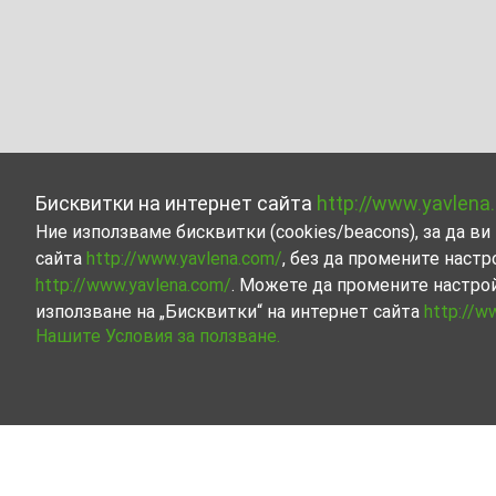
Бисквитки на интернет сайта
http://www.yavlena
Ние използваме бисквитки (cookies/beacons), за да 
сайта
http://www.yavlena.com/
, без да промените настр
http://www.yavlena.com/
. Можете да промените настро
използване на „Бисквитки“ на интернет сайта
http://w
Нашите Условия за ползване.
Къща под наем в с. Шопите (общ. Севлие