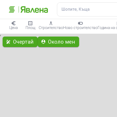
Шопите, Къща
Цена
Площ
Строителство
Ново строителство
Година на 
с
Очертай
Около мен