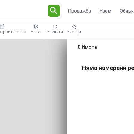
Продажба
Наем
Обяви
строителство
Етаж
Етикети
Екстри
0 Имота
Няма намерени ре