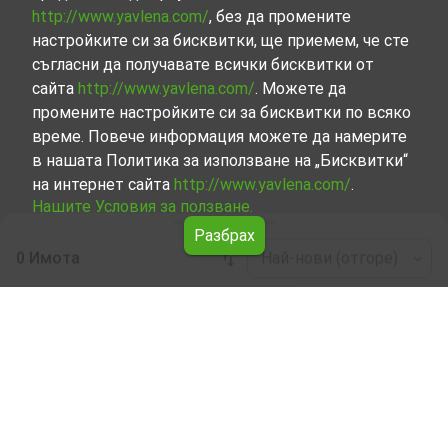
http://www.yavlena.com/
, без да промените
настройките си за бисквитки, ще приемем, че сте
съгласни да получавате всички бисквитки от
сайта
http://www.yavlena.com/
. Можете да
промените настройките си за бисквитки по всяко
време. Повече информация можете да намерите
в нашата Политика за използване на „Бисквитки“
на интернет сайта
http://www.yavlena.com/
.
Нашите Условия за ползване.
Разбрах
0 Имота
Най-нови (отгоре)
Leaflet
|
©
OpenStreetMap
contributors
Парцел под наем в с. Шипчените (общ.
Габрово)
Започнете търсенето на Парцел под наем в с.
Шипчените (общ. Габрово) с Явлена и се възползвайте
от предимствата на нашите услуги. Опитните ни
брокери са готови да ви помогнат в търсенето на
идеалния имот, който отговаря на вашите нужди и