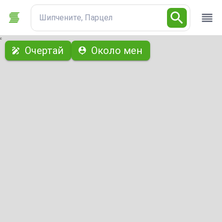
Шипчените, Парцел
с
Очертай
Около мен