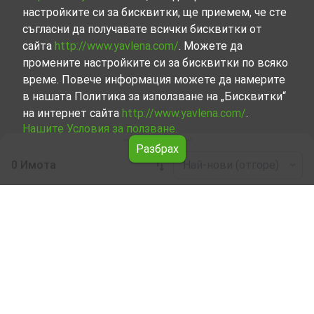
настройките си за бисквитки, ще приемем, че сте
съгласни да получавате всички бисквитки от
сайта
http://www.yavlena.com/
. Можете да
промените настройките си за бисквитки по всяко
време. Повече информация можете да намерите
в нашата Политика за използване на „Бисквитки“
на интернет сайта
http://www.yavlena.com/
.
Нашите Условия за ползване.
Разбрах
0 Имота
Най-нови (отгоре)
Leaflet
|
©
OpenStreetMap
contributors
Земя под наем в с. Бялково (общ. Габрово)
Започнете търсенето на Земя под наем в с. Бялково
(общ. Габрово) с Явлена и се възползвайте от
предимствата на нашите услуги. Опитните ни брокери
са готови да ви помогнат в търсенето на идеалния
имот, който отговаря на вашите нужди и
предпочитания. Не се колебайте да се свържете с нас
за да открием заедно точния имот.