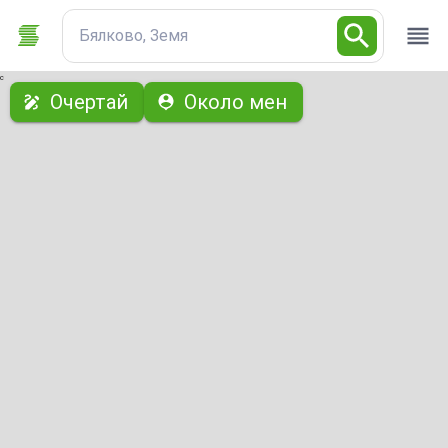
Бялково, Земя
с
Очертай
Около мен