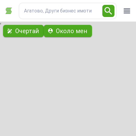
Агатово, Други бизнес имоти
с
Очертай
Около мен