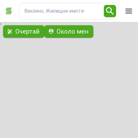
Ваклино, Жилищни имоти
с
Очертай
Около мен