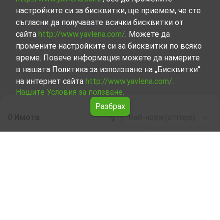
настройките си за бисквитки, ще приемем, че сте
съгласни да получавате всички бисквитки от
сайта
http://www.yavlena.com/
. Можете да
промените настройките си за бисквитки по всяко
време. Повече информация можете да намерите
в нашата Политика за използване на „Бисквитки“
на интернет сайта
http://www.yavlena.com/
.
Нашите Условия за ползване.
Разбрах
0 Имота
Най-нови (отгоре)
Leaflet
|
©
OpenStreetMap
contributors
Жилищни имоти под наем в с. Ваклино
(общ. Шабла)
Разгледайте и открийте Жилищни имоти под наем в с.
Ваклино (общ. Шабла) от нашата подбрана селекция
имоти. Представяме ви голям набор от имоти за
всякакви предпочитания и бюджети.
Опитните ни брокери, специализирали в процеса на