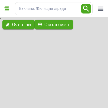
Ваклино, Жилищна сграда
с
Очертай
Около мен