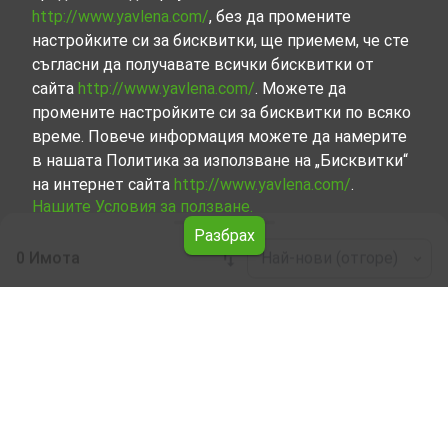
http://www.yavlena.com/
, без да промените
настройките си за бисквитки, ще приемем, че сте
съгласни да получавате всички бисквитки от
сайта
http://www.yavlena.com/
. Можете да
промените настройките си за бисквитки по всяко
време. Повече информация можете да намерите
в нашата Политика за използване на „Бисквитки“
на интернет сайта
http://www.yavlena.com/
.
Нашите Условия за ползване.
Разбрах
0 Имота
Най-нови (отгоре)
Leaflet
|
©
OpenStreetMap
contributors
Жилищна сграда под наем в с. Ваклино
(общ. Шабла)
Започнете търсенето на Жилищна сграда под наем в с.
Ваклино (общ. Шабла) с Явлена и се възползвайте от
предимствата на нашите услуги. Опитните ни брокери
са готови да ви помогнат в търсенето на идеалния
имот, който отговаря на вашите нужди и