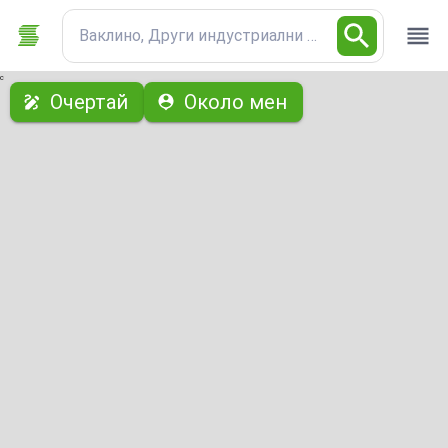
Ваклино, Други индустриални имоти
с
Очертай
Около мен