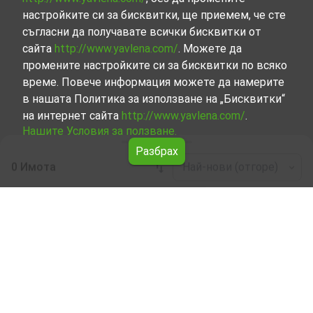
настройките си за бисквитки, ще приемем, че сте
съгласни да получавате всички бисквитки от
сайта
http://www.yavlena.com/
. Можете да
промените настройките си за бисквитки по всяко
време. Повече информация можете да намерите
в нашата Политика за използване на „Бисквитки“
на интернет сайта
http://www.yavlena.com/
.
Нашите Условия за ползване.
Разбрах
0 Имота
Най-нови (отгоре)
Leaflet
|
©
OpenStreetMap
contributors
Други индустриални имоти под наем в с.
Ваклино (общ. Шабла)
Разгледайте и открийте Други индустриални имоти
под наем в с. Ваклино (общ. Шабла) от нашата
подбрана селекция имоти. Нашата база данни се
актуализира редовно и съдържа голям набор от
имоти, всеки от които е уникален по свой начин, за да
отговори на различни предпочитания и бюджети.