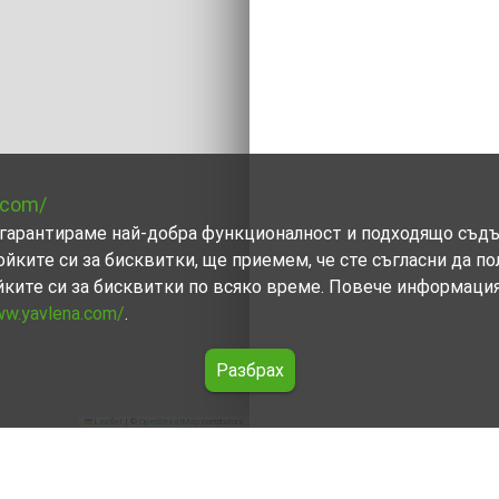
.com/
ви гарантираме най-добра функционалност и подходящо съд
ойките си за бисквитки, ще приемем, че сте съгласни да п
йките си за бисквитки по всяко време. Повече информаци
ww.yavlena.com/
.
Разбрах
Leaflet
|
©
OpenStreetMap
contributors
)