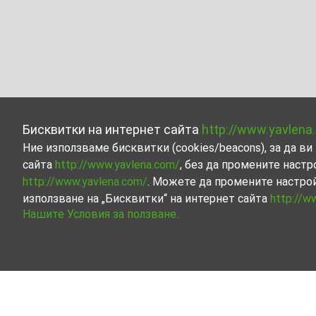
Бисквитки на интернет сайта
http://www.yavlena
Ние използваме бисквитки (cookies/beacons), за да 
сайта
http://www.yavlena.com/
, без да промените настр
http://www.yavlena.com/
. Можете да промените настро
използване на „Бисквитки“ на интернет сайта
http://w
Нашите Условия за ползване.
Къща под наем в с. Ваклино (общ. Шабла