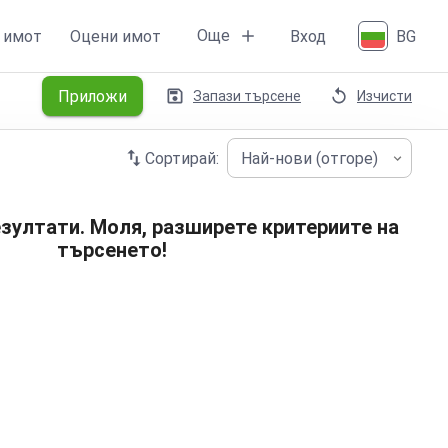
Още
 имот
Оцени имот
Вход
BG
Приложи
Запази търсене
Изчисти
Сортирай:
Най-нови (отгоре)
зултати. Моля, разширете критериите на
търсенето!