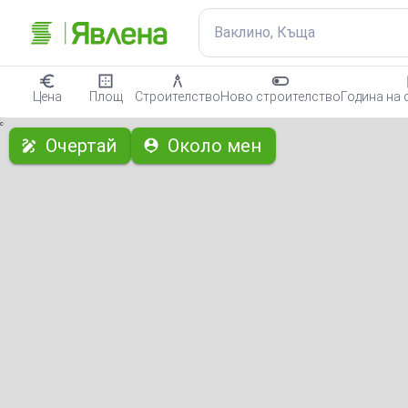
Ваклино, Къща
Цена
Площ
Строителство
Ново строителство
Година на 
с
Очертай
Около мен