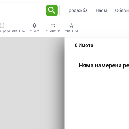
Продажба
Наем
Обяви
строителство
Етаж
Етикети
Екстри
0 Имота
Няма намерени ре