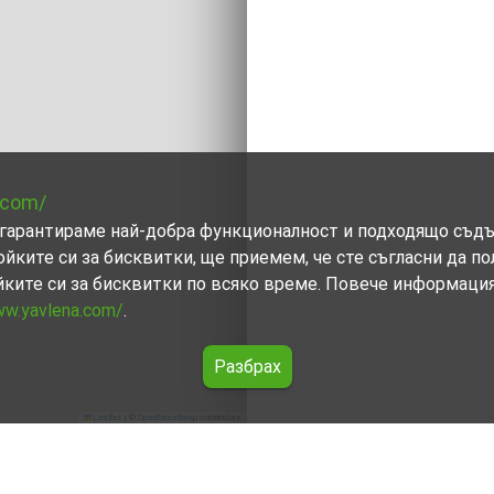
.com/
ви гарантираме най-добра функционалност и подходящо съд
ойките си за бисквитки, ще приемем, че сте съгласни да п
йките си за бисквитки по всяко време. Повече информаци
ww.yavlena.com/
.
Разбрах
Leaflet
|
©
OpenStreetMap
contributors
а (общ. Шабла)