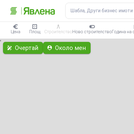
Шабла, Други бизнес имоти
Цена
Площ
Строителство
Ново строителство
Година на 
с
Очертай
Около мен