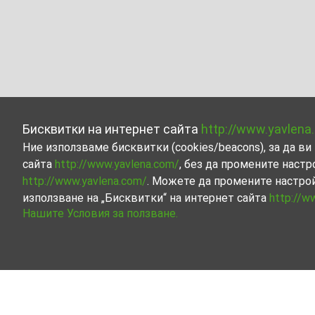
Бисквитки на интернет сайта
http://www.yavlena
Ние използваме бисквитки (cookies/beacons), за да 
сайта
http://www.yavlena.com/
, без да промените настр
http://www.yavlena.com/
. Можете да промените настро
използване на „Бисквитки“ на интернет сайта
http://w
Нашите Условия за ползване.
Други бизнес имоти под наем в гр. Шабл