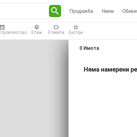
Продажба
Наем
Обяви
строителство
Етаж
Етикети
Екстри
0 Имота
Няма намерени ре