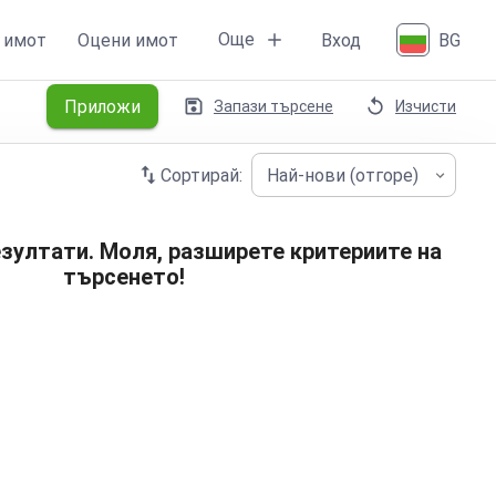
Още
 имот
Оцени имот
Вход
BG
Приложи
Запази търсене
Изчисти
Сортирай:
Най-нови (отгоре)
зултати. Моля, разширете критериите на
търсенето!