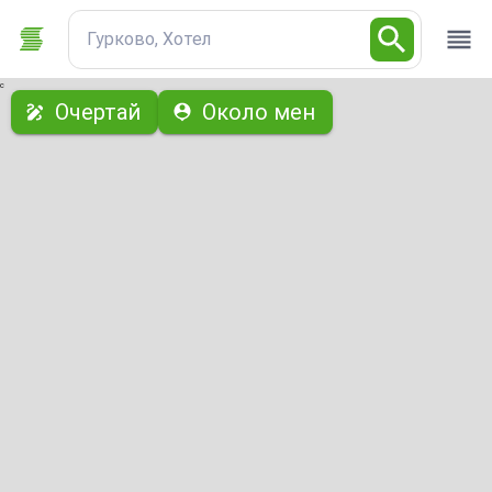
Гурково, Хотел
с
Очертай
Около мен