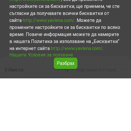
настройките си за бисквитки, ще приемем, че сте
съгласни да получавате всички бисквитки от
сайта
http://www.yavlena.com/
. Можете да
промените настройките си за бисквитки по всяко
време. Повече информация можете да намерите
в нашата Политика за използване на „Бисквитки“
на интернет сайта
http://www.yavlena.com/
.
Нашите Условия за ползване.
Разбрах
0 Имота
Най-нови (отгоре)
Leaflet
|
©
OpenStreetMap
contributors
Многостаен апартамент под наем в с.
Варвара (общ. Царево)
Разгледайте и открийте Многостаен апартамент под
наем в с. Варвара (общ. Царево) от нашата подбрана
селекция имоти. Нашата база данни се актуализира
редовно и съдържа голям набор от имоти, всеки от
които е уникален по свой начин, за да отговори на
различни предпочитания и бюджети.