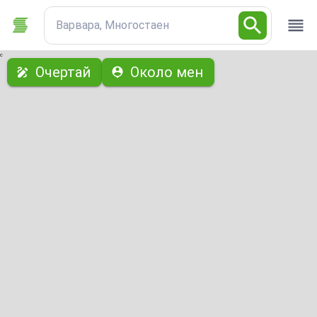
Варвара, Многостаен
с
Очертай
Около мен