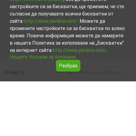
настройките си за бисквитки, ще приемем, че сте
съгласни да получавате всички бисквитки от
сайта
http://www.yavlena.com/
. Можете да
промените настройките си за бисквитки по всяко
време. Повече информация можете да намерите
в нашата Политика за използване на „Бисквитки“
на интернет сайта
http://www.yavlena.com/
.
Нашите Условия за ползване.
Разбрах
0 Имота
Най-нови (отгоре)
Leaflet
|
©
OpenStreetMap
contributors
Едностаен апартамент под наем в с.
Варовник (общ. Средец)
Разгледайте и открийте Едностаен апартамент под
наем в с. Варовник (общ. Средец) от нашата подбрана
селекция имоти. Представяме ви голям набор от
имоти за всякакви предпочитания и бюджети.
Опитните ни брокери, специализирали в процеса на