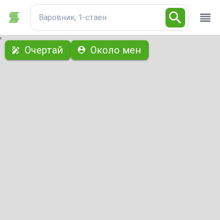
Варовник, 1-стаен
с
Очертай
Около мен