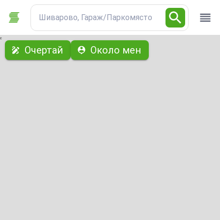
Шиварово, Гараж/Паркомясто
с
Очертай
Около мен