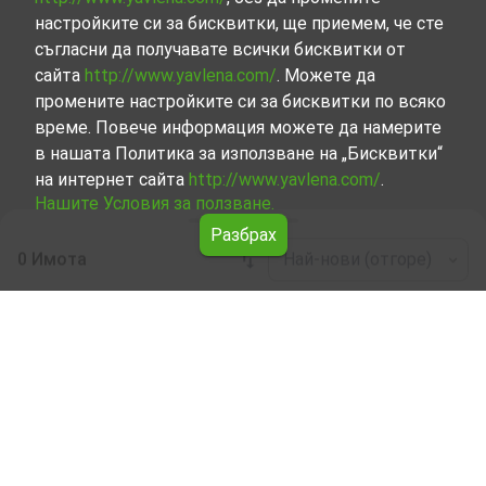
настройките си за бисквитки, ще приемем, че сте
съгласни да получавате всички бисквитки от
сайта
http://www.yavlena.com/
. Можете да
промените настройките си за бисквитки по всяко
време. Повече информация можете да намерите
в нашата Политика за използване на „Бисквитки“
на интернет сайта
http://www.yavlena.com/
.
Нашите Условия за ползване.
Разбрах
0 Имота
Най-нови (отгоре)
Leaflet
|
©
OpenStreetMap
contributors
Гараж/Паркомясто под наем в с.
Шиварово (общ. Руен)
Разгледайте и открийте Гараж/Паркомясто под наем
в с. Шиварово (общ. Руен) от нашата подбрана
селекция имоти. Нашата база данни се актуализира
редовно и съдържа голям набор от имоти, всеки от
които е уникален по свой начин, за да отговори на
различни предпочитания и бюджети.