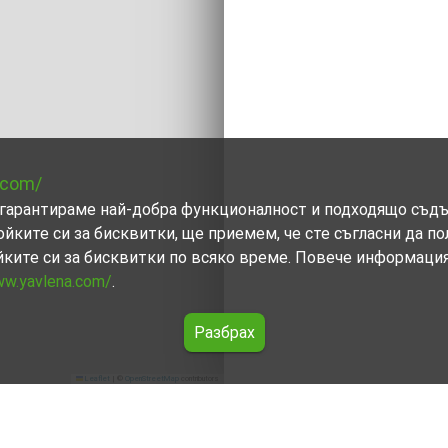
.com/
ви гарантираме най-добра функционалност и подходящо съд
ойките си за бисквитки, ще приемем, че сте съгласни да п
йките си за бисквитки по всяко време. Повече информаци
ww.yavlena.com/
.
Разбрах
Leaflet
|
©
OpenStreetMap
contributors
алко Търново)