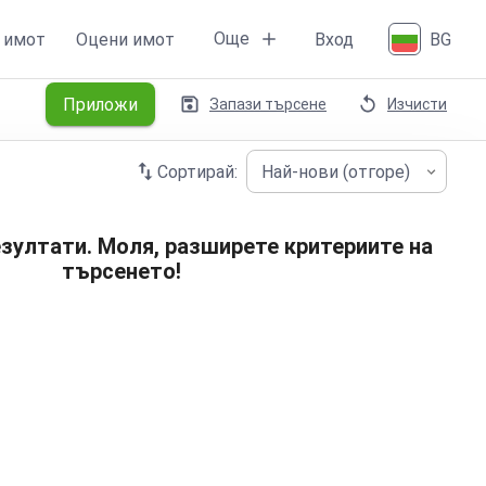
Още
 имот
Оцени имот
Вход
BG
Приложи
Запази търсене
Изчисти
Сортирай:
Най-нови (отгоре)
зултати. Моля, разширете критериите на
търсенето!