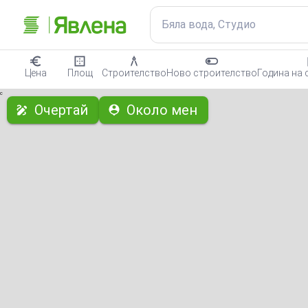
Бяла вода, Студио
Цена
Площ
Строителство
Ново строителство
Година на 
с
Очертай
Около мен