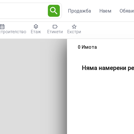
Продажба
Наем
Обяви
строителство
Етаж
Етикети
Екстри
0 Имота
Няма намерени ре