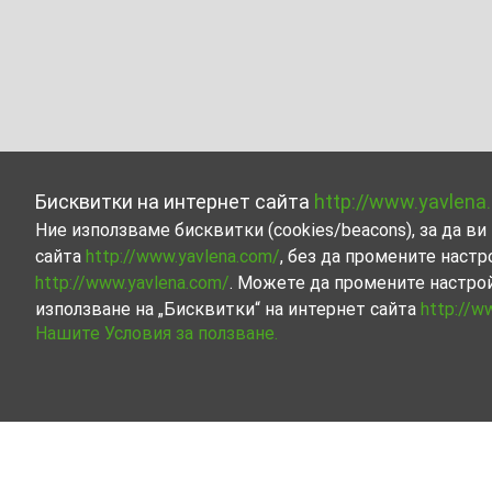
Бисквитки на интернет сайта
http://www.yavlena
Ние използваме бисквитки (cookies/beacons), за да 
сайта
http://www.yavlena.com/
, без да промените настр
http://www.yavlena.com/
. Можете да промените настро
използване на „Бисквитки“ на интернет сайта
http://w
Нашите Условия за ползване.
Студио под наем в с. Бяла вода (общ. М