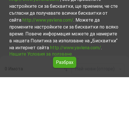
настройките си за бисквитки, ще приемем, че сте
съгласни да получавате всички бисквитки от
сайта
http://www.yavlena.com/
. Можете да
промените настройките си за бисквитки по всяко
време. Повече информация можете да намерите
в нашата Политика за използване на „Бисквитки“
на интернет сайта
http://www.yavlena.com/
.
Нашите Условия за ползване.
Разбрах
0 Имота
Най-нови (отгоре)
Leaflet
|
©
OpenStreetMap
contributors
Офис / Административна под наем в с.
Бяла вода (общ. Малко Търново)
Разгледайте и открийте Офис / Административна под
наем в с. Бяла вода (общ. Малко Търново) от нашата
подбрана селекция имоти. Нашата база данни се
актуализира редовно и съдържа голям набор от
имоти, всеки от които е уникален по свой начин, за да
отговори на различни предпочитания и бюджети.