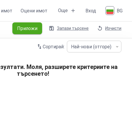
Още
 имот
Оцени имот
Вход
BG
Приложи
Запази търсене
Изчисти
Сортирай:
Най-нови (отгоре)
зултати. Моля, разширете критериите на
търсенето!