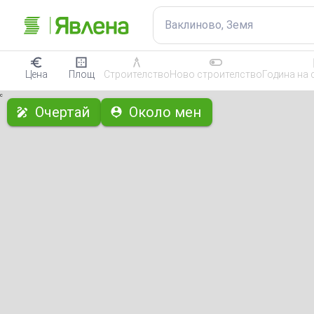
Ваклиново, Земя
Цена
Площ
Строителство
Ново строителство
Година на 
с
Очертай
Около мен