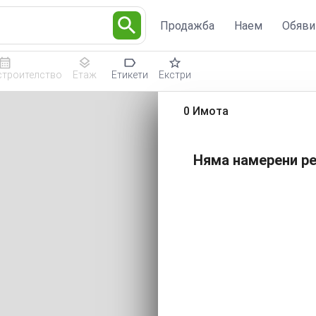
Продажба
Наем
Обяви
строителство
Етаж
Етикети
Екстри
0 Имота
Няма намерени ре