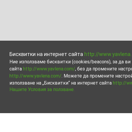
Бисквитки на интернет сайта
http://www.yavlena
Ние използваме бисквитки (cookies/beacons), за да 
сайта
http://www.yavlena.com/
, без да промените настр
http://www.yavlena.com/
. Можете да промените настро
използване на „Бисквитки“ на интернет сайта
http://w
Нашите Условия за ползване.
Земя под наем в с. Ваклиново (общ. Сат