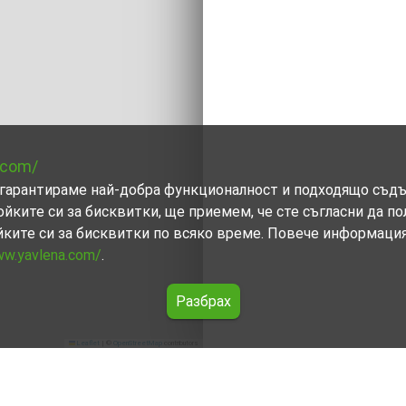
.com/
ви гарантираме най-добра функционалност и подходящо съд
ойките си за бисквитки, ще приемем, че сте съгласни да п
йките си за бисквитки по всяко време. Повече информаци
ww.yavlena.com/
.
Разбрах
Leaflet
|
©
OpenStreetMap
contributors
овча)