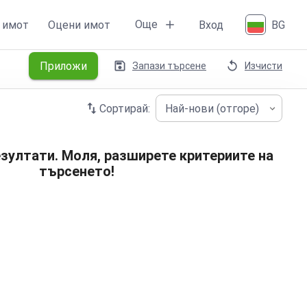
Още
 имот
Оцени имот
Вход
BG
Приложи
Запази търсене
Изчисти
Сортирай:
Най-нови (отгоре)
зултати. Моля, разширете критериите на
търсенето!