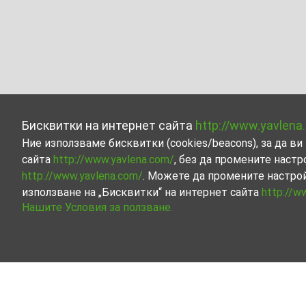
Бисквитки на интернет сайта
http://www.yavlena
Ние използваме бисквитки (cookies/beacons), за да 
сайта
http://www.yavlena.com/
, без да промените настр
http://www.yavlena.com/
. Можете да промените настро
използване на „Бисквитки“ на интернет сайта
http://w
Нашите Условия за ползване.
Сгради под наем в с. Ваклиново (общ. С