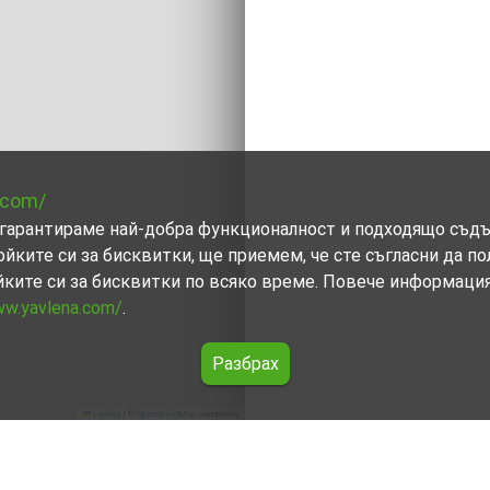
.com/
ви гарантираме най-добра функционалност и подходящо съд
ойките си за бисквитки, ще приемем, че сте съгласни да п
йките си за бисквитки по всяко време. Повече информаци
ww.yavlena.com/
.
Разбрах
Leaflet
|
©
OpenStreetMap
contributors
атовча)