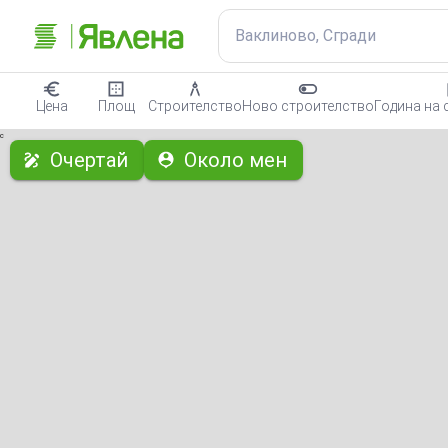
Ваклиново, Сгради
Цена
Площ
Строителство
Ново строителство
Година на 
с
Очертай
Около мен