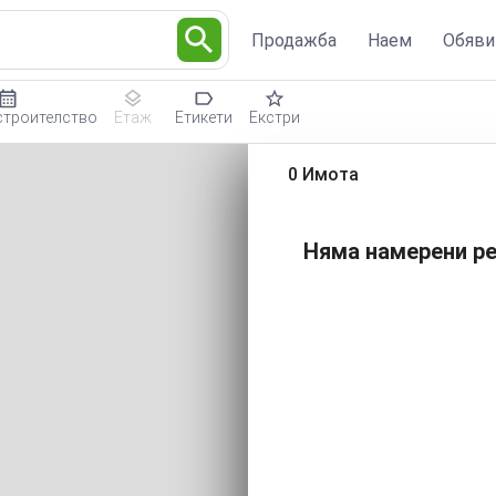
Продажба
Наем
Обяви
строителство
Етаж
Етикети
Екстри
0 Имота
Няма намерени ре