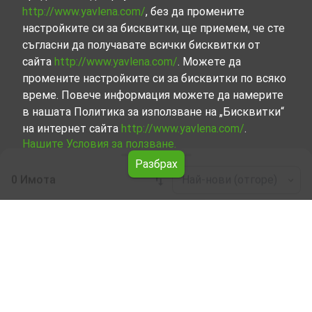
http://www.yavlena.com/
, без да промените
настройките си за бисквитки, ще приемем, че сте
съгласни да получавате всички бисквитки от
сайта
http://www.yavlena.com/
. Можете да
промените настройките си за бисквитки по всяко
време. Повече информация можете да намерите
в нашата Политика за използване на „Бисквитки“
на интернет сайта
http://www.yavlena.com/
.
Нашите Условия за ползване.
Разбрах
0 Имота
Най-нови (отгоре)
Leaflet
|
©
OpenStreetMap
contributors
Индустриални имоти под наем в с.
Чучулигово (общ. Петрич)
Разгледайте и открийте Индустриални имоти под
наем в с. Чучулигово (общ. Петрич) от нашата
подбрана селекция имоти. Представяме ви голям
набор от имоти за всякакви предпочитания и
бюджети.