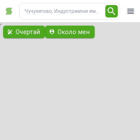
Чучулигово, Индустриални имоти
с
Очертай
Около мен